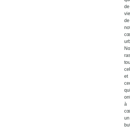
de
vi
de
no
cœ
ur
No
ra
to
ce
et
ce
qu
on
à
cœ
un
bu