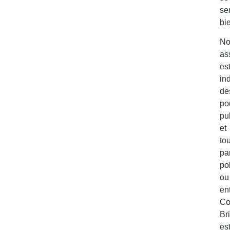
se
bi
No
as
es
in
de
po
pu
et
tou
par
po
ou
ent
C
Br
es