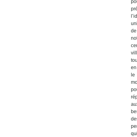
po
pr
l’i
un
de
no
ce
vil
tou
en
le
mo
po
ré
au
be
de
pe
qu