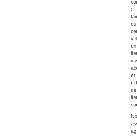
c
:
fai
du
ce
vil
un
lie
viv
ac
et
ri
de
li
so
No
as
agi