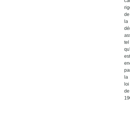
ca
ri
de
la
dé
as
tel
qu’
es
en
pa
la
loi
de
19