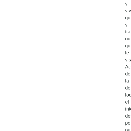
y
viv
qu
y
tra
ou
qu
le
vis
Ac
de
la
dé
lo
et
in
de
po
pu