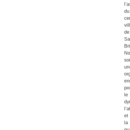
l’
du
ce
vil
de
Sa
Br
No
so
un
or
en
po
le
dy
l’a
et
la
qu