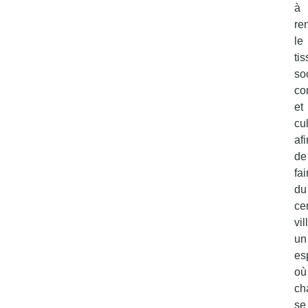
à
re
le
tis
soc
co
et
cul
afi
de
fai
du
ce
vil
un
es
où
ch
se