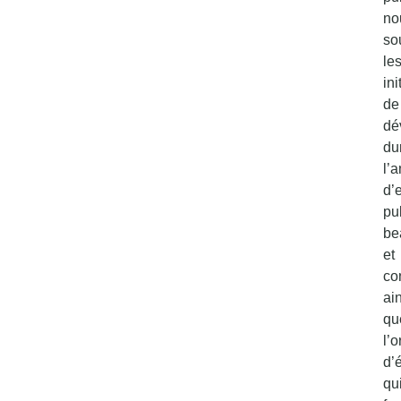
no
so
le
ini
de
dé
du
l’
d’
pu
be
et
co
ai
qu
l’
d’
qu