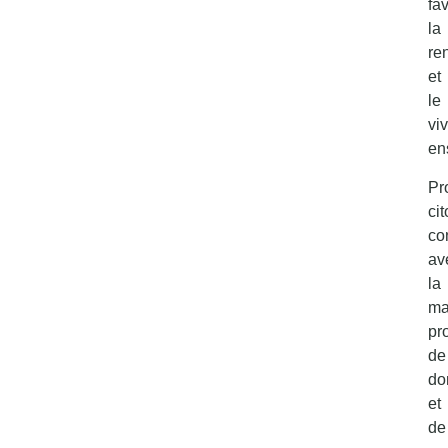
fa
la
re
et
le
viv
en
Pr
ci
co
av
la
ma
pr
de
do
et
de