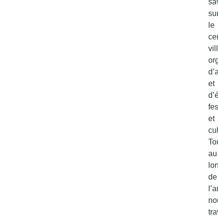
sa
su
le
ce
vil
or
d’
et
d’
fes
et
cu
To
au
lo
de
l’
no
tr