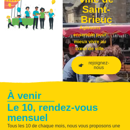
Saint-
Brieuc
Agissons
ensemble pour
mieux vivre au
cœur de ville.
rejoignez-
nous
À venir
Le 10, rendez-vous
mensuel
Tous les 10 de chaque mois, nous vous proposons une